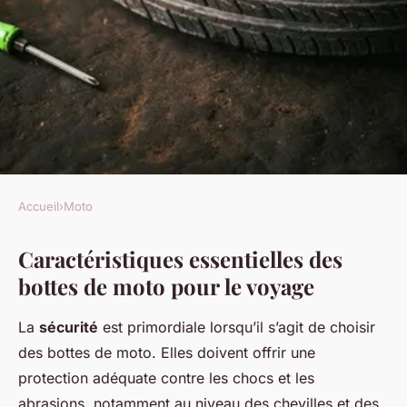
Accueil
›
Moto
MOTO
Caractéristiques essentielles des
Bottes de moto pour le voyage
bottes de moto pour le voyage
: ce qu'il faut savoir
La
sécurité
est primordiale lorsqu’il s’agit de choisir
Kaïs
•
18 février 2025
•
6 min de lecture
des bottes de moto. Elles doivent offrir une
protection adéquate contre les chocs et les
abrasions, notamment au niveau des chevilles et des