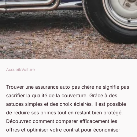
Accueil
›
Voiture
VOITURE
Assurance auto pas chère :
Trouver une assurance auto pas chère ne signifie pas
sacrifier la qualité de la couverture. Grâce à des
conseils pour économiser
astuces simples et des choix éclairés, il est possible
efficacement
de réduire ses primes tout en restant bien protégé.
Découvrez comment comparer efficacement les
Kaïs
•
14 octobre 2025
•
5 min de lecture
offres et optimiser votre contrat pour économiser