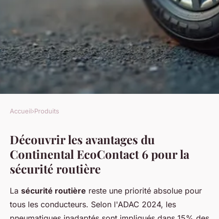
Accueil
›
Produits
PRODUITS
Découvrir les avantages du
Les avantages du pneu
Continental EcoContact 6 pour la
continental ecocontact 6 pour
sécurité routière
votre sécurité
La
sécurité routière
reste une priorité absolue pour
Kaïs
•
9 novembre 2025
•
7 min de lecture
tous les conducteurs. Selon l'ADAC 2024, les
pneumatiques inadaptés sont impliqués dans 15% des