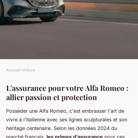
Accueil
›
Voiture
VOITURE
L'assurance pour votre Alfa Romeo :
L'assurance alfa romeo : une
allier passion et protection
protection pour votre élégance
Posséder une Alfa Romeo, c'est embrasser l'art de
Kaïs
•
16 novembre 2025
•
7 min de lecture
vivre à l'italienne avec ses lignes sculpturales et son
héritage centenaire. Selon les données 2024 du
marché français,
les primes d'assurance
pour ces